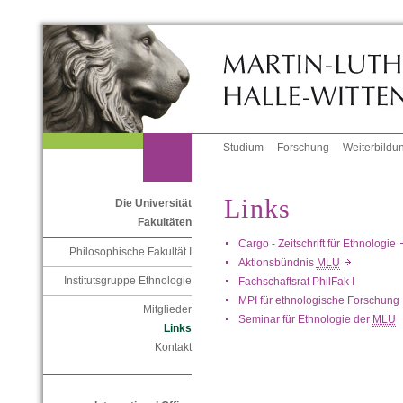
Studium
Forschung
Weiterbildu
Links
Die Universität
Fakultäten
Cargo - Zeitschrift für Ethnologi
Philosophische Fakultät I
Aktionsbündnis
MLU
Institutsgruppe Ethnologie
Fachschaftsrat PhilFak I
MPI für ethnologische Forschu
Mitglieder
Seminar für Ethnologie der
MLU
Links
Kontakt